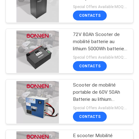
conduite scooter tricycle
POLITIQUE
Special Offers Available MOQ:2 unités
véhicule
CONTACTS
DE
CONFIDENTIALITÉ
72V 80Ah Scooter de
mobilité batterie au
lithium 5000Wh batterie
échangeable pour moto
Special Offers Available MOQ:2 unités
électrique
CONTACTS
Scooter de mobilité
portable de 60V 50Ah
Batterie au lithium
3000Wh Lifepo4
Special Offers Available MOQ:2 unités
Batterie à vélo électrique
CONTACTS
E scooter Mobilité