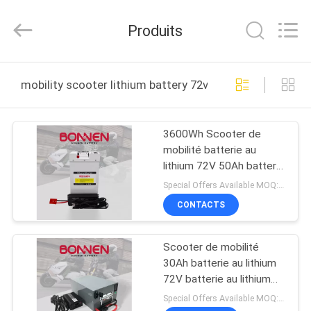
Hunan
Bonnen
Battery
Produits
Technology
Co.,
Ltd..
All
APERÇU
Rights
Reserved.
mobility scooter lithium battery 72v fabrication en lign
PRODUITS
3600Wh Scooter de
mobilité batterie au
A
lithium 72V 50Ah batterie
PROPOS
au lithium pour scooter
Special Offers Available MOQ:2 unités
électrique
DE
CONTACTS
NOUS
Scooter de mobilité
30Ah batterie au lithium
VISITE
72V batterie au lithium
pour cyclomoteur,
D'USINE
Special Offers Available MOQ:2 unités