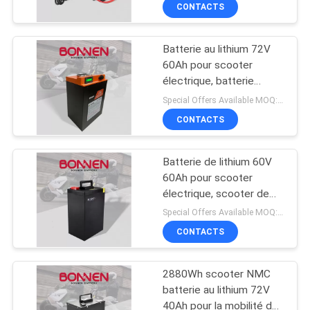
Citycoco
CONTACTS
CONTRÔLE
Batterie au lithium 72V
DE
60Ah pour scooter
LA
électrique, batterie
échangeable
QUALITÉ
Special Offers Available MOQ:2 unités
CONTACTS
CONTACT
Batterie de lithium 60V
60Ah pour scooter
NOUVELLES
électrique, scooter de
mobilité remplacement
Special Offers Available MOQ:2 unités
de batterie de lithium
PLAN
CONTACTS
DU
2880Wh scooter NMC
SITE
batterie au lithium 72V
40Ah pour la mobilité de