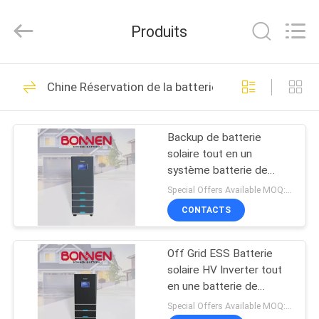
Hunan
Bonnen
Battery
Produits
Technology
Co.,
Ltd..
All
APERÇU
Rights
36
Reserved.
Chine Réservation de la batterie solaire
Batterie au lithium
PRODUITS
pour bateau
Backup de batterie
solaire tout en un
A
système batterie de
PROPOS
stockage haute tension
Special Offers Available MOQ:2 unités
de 15Kwh à 35Kwh
DE
CONTACTS
24
NOUS
Piles au lithium pour
Off Grid ESS Batterie
solaire HV Inverter tout
VISITE
véhicules
en une batterie de
secours pour la maison
D'USINE
Special Offers Available MOQ:2 unités
électriques