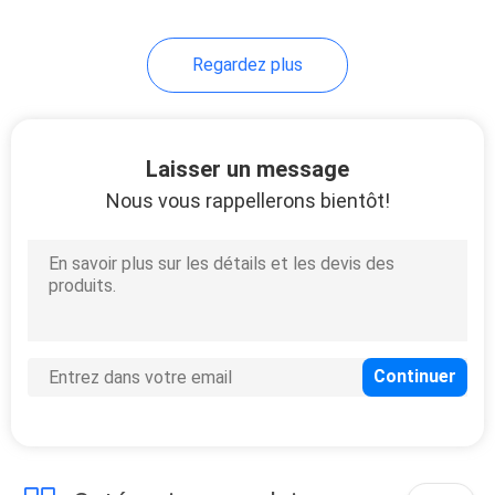
18
Regardez plus
Batterie au lithium
12V 24V
Laisser un message
Nous vous rappellerons bientôt!
10
Cellules de batterie
de lithium