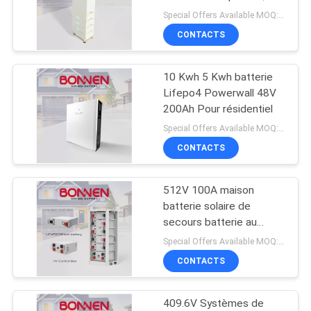
batterie de 15 Kwh à 35
POLITIQUE
Special Offers Available MOQ:2 unités
Kwh pour le stockage
CONTACTS
DE
d'énergie résidentielle
8
CONFIDENTIALITÉ
batterie au lithium
10 Kwh 5 Kwh batterie
Lifepo4 Powerwall 48V
72V
200Ah Pour résidentiel
Special Offers Available MOQ:2 unités
CONTACTS
512V 100A maison
21
batterie solaire de
batterie au lithium
secours batterie au
lithium haute tension
Special Offers Available MOQ:2 unités
de chariot de golf
pour l'alimentation de
CONTACTS
secours
409.6V Systèmes de