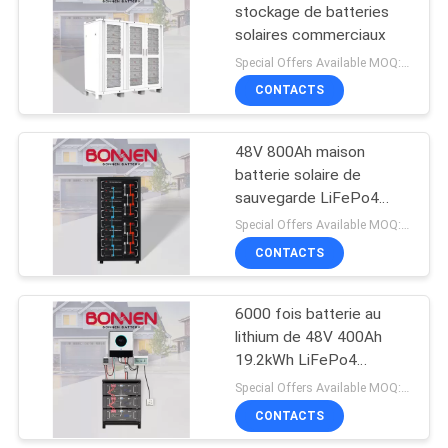
stockage de batteries
solaires commerciaux
20
Special Offers Available MOQ:2 unités
Réservation de la
CONTACTS
batterie solaire
48V 800Ah maison
batterie solaire de
sauvegarde LiFePo4
stockage de batterie
Special Offers Available MOQ:2 unités
pour les centres de
CONTACTS
23
données, les hôpitaux
Batterie au lithium
6000 fois batterie au
lithium de 48V 400Ah
pour scooter de
19.2kWh LiFePo4
mobilité
batterie de rack pour le
Special Offers Available MOQ:2 unités
stockage d'énergie à
CONTACTS
domicile