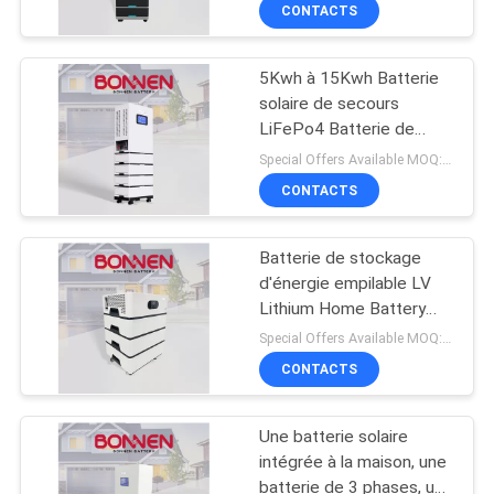
CONTACTS
CONTRÔLE
5Kwh à 15Kwh Batterie
DE
20
solaire de secours
LA
LiFePo4 Batterie de
Stockage
stockage d'énergie pour
QUALITÉ
Special Offers Available MOQ:2 unités
commercial à la
le ménage
CONTACTS
batterie
CONTACT
Batterie de stockage
d'énergie empilable LV
NOUVELLES
Lithium Home Battery
10
Backup 48V 200Ah Pour
Special Offers Available MOQ:2 unités
l' intérieur
Batterie au lithium
PLAN
CONTACTS
DU
de 96 V
Une batterie solaire
SITE
intégrée à la maison, une
batterie de 3 phases, une