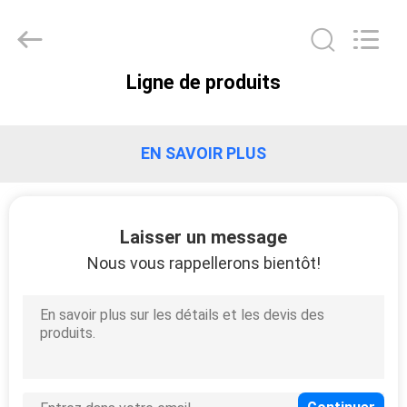
Hunan
Bonnen
Battery
Technology
Co.,
Ltd..
Ligne de produits
All
APERÇU
Rights
Reserved.
PRODUITS
EN SAVOIR PLUS
A
Laisser un message
PROPOS
Nous vous rappellerons bientôt!
DE
NOUS
VISITE
D'USINE