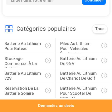
CONTRÔLE
DE
LA
Catégories populaires
Tous
QUALITÉ
Batterie Au Lithium 
Piles Au Lithium 
Pour Bateau
Pour Véhicules 
CONTACT
Électriques
Stockage 
Batterie Au Lithium 
Commercial À La 
De 96 V
NOUVELLES
Batterie
Batterie Au Lithium 
Batterie Au Lithium 
72V
De Chariot De Golf
PLAN
Réservation De La 
Batterie Au Lithium 
DU
Batterie Solaire
Pour Scooter De 
Mobilité
SITE
Demandez un devis