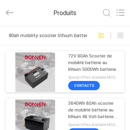
Hunan
Bonnen
Battery
Produits
Technology
Co.,
Ltd..
All
APERÇU
Rights
Reserved.
80ah mobility scooter lithium battery fabrication en lig
PRODUITS
72V 80Ah Scooter de
mobilité batterie au
A
lithium 5000Wh batterie
PROPOS
échangeable pour moto
Special Offers Available MOQ:2 unités
électrique
DE
CONTACTS
NOUS
3840Wh 80Ah scooter
de mobilité batterie au
VISITE
lithium 48 Volt batterie
pour Citycoco
D'USINE
Special Offers Available MOQ:2 unités