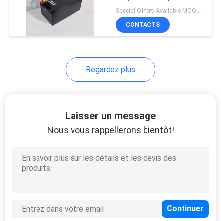
batterie au lithium pour
POLITIQUE
Special Offers Available MOQ:2 unités
véhicule à basse vitesse
CONTACTS
DE
CONFIDENTIALITÉ
Regardez plus
Laisser un message
Nous vous rappellerons bientôt!