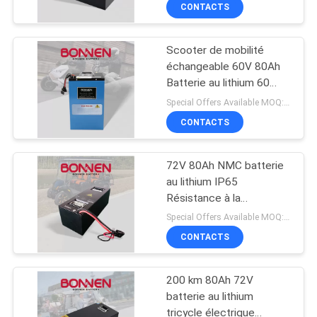
CONTACTS
CONTRÔLE
Scooter de mobilité
DE
échangeable 60V 80Ah
LA
Batterie au lithium 60
Volt Lithium Pour
QUALITÉ
Special Offers Available MOQ:2 unités
tricycles électriques
CONTACTS
CONTACT
72V 80Ah NMC batterie
au lithium IP65
NOUVELLES
Résistance à la
poussière d'eau pour
Special Offers Available MOQ:2 unités
chariots de golf Moto
PLAN
CONTACTS
DU
200 km 80Ah 72V
SITE
batterie au lithium
tricycle électrique