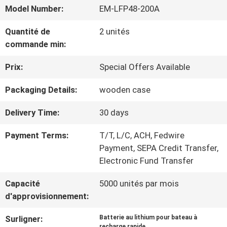
VISITE
Model Number:
EM-LFP48-200A
D'USINE
Quantité de
2 unités
commande min:
CONTRÔLE
Prix:
Special Offers Available
DE
Packaging Details:
wooden case
LA
Delivery Time:
30 days
QUALITÉ
Payment Terms:
T/T, L/C, ACH, Fedwire
Payment, SEPA Credit Transfer,
Electronic Fund Transfer
CONTACT
Capacité
5000 unités par mois
d'approvisionnement:
NOUVELLES
Surligner:
Batterie au lithium pour bateau à
recharge rapide