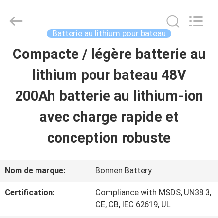
2026
Hunan
Bonnen
Battery
Batterie au lithium pour bateau
Technology
Co.,
Compacte / légère batterie au
APERÇU
Ltd..
All
Rights
lithium pour bateau 48V
Reserved.
PRODUITS
200Ah batterie au lithium-ion
avec charge rapide et
A
conception robuste
PROPOS
DE
Nom de marque:
Bonnen Battery
NOUS
Certification:
Compliance with MSDS, UN38.3,
CE, CB, IEC 62619, UL