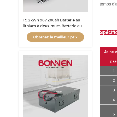
temps d'a
19.2kWh 96v 200ah Batterie au
lithium à deux roues Batterie au
lithium-ion pour camionnettes,
Spécifi
Obtenez le meilleur prix
camionnettes
Je ne 
pas
1
2
3
4
5