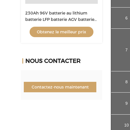
230Ah 96V batterie au lithium
6
batterie LFP batterie AGV batterie
au lithium pour RGV, robots lourds
Obtenez le meilleur prix
7
NOUS CONTACTER
8
Contactez-nous maintenant
9
10