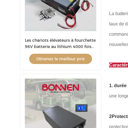
La batter
taux de 
commande 
Les chariots élévateurs à fourchette
nouvelles
96V batterie au lithium 4000 fois
batterie moteur de bateau
Obtenez le meilleur prix
électrique pour voitures
Caractér
touristiques, RV
1. durée
une longé
2Protect
protectio