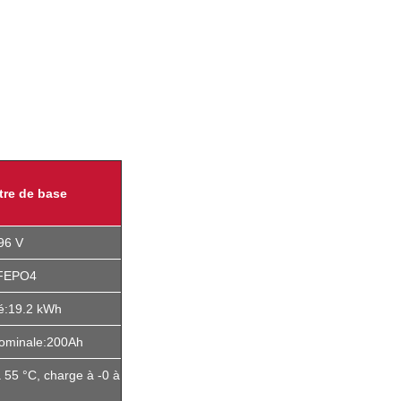
tre de base
96 V
FEPO4
:19.2 kWh
nominale:200Ah
 55 °C, charge à -0 à