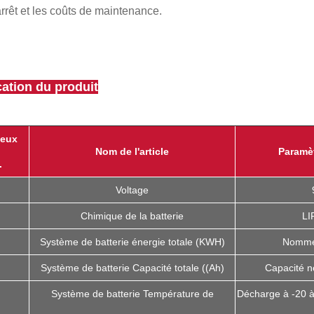
rrêt et les coûts de maintenance.
cation du produit
veux
Nom de l'article
Paramè
.
Voltage
Chimique de la batterie
LI
Système de batterie énergie totale (KWH)
Nommé
Système de batterie Capacité totale ((Ah)
Capacité 
Système de batterie Température de
Décharge à -20 à