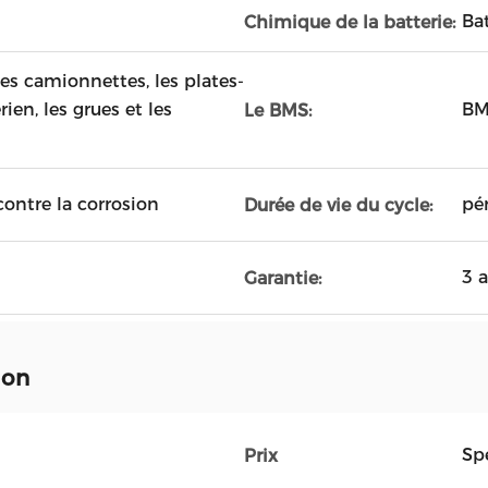
Ba
Chimique de la batterie:
es camionnettes, les plates-
rien, les grues et les
BM
Le BMS:
contre la corrosion
pé
Durée de vie du cycle:
3 
Garantie:
ion
Spe
Prix