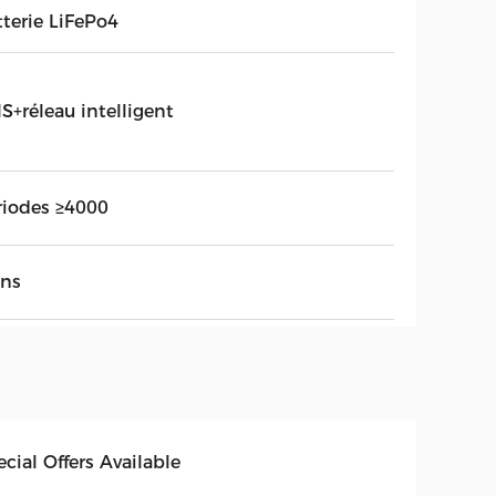
tterie LiFePo4
S+réleau intelligent
riodes ≥4000
ans
cial Offers Available