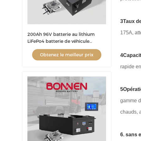
3Taux de
175A, at
200Ah 96V batterie au lithium
LiFePo4 batterie de véhicule
électrique pour voitures
Obtenez le meilleur prix
touristiques
4Capacit
rapide en
5Opérati
gamme de 
chauds, 
6. sans e